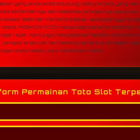
sar yang anda ambil didukung oleh protokol yang sah d
s kemitraannya dan stabilitas jaringannya yang luar 
tan akses data dan memprioritaskan setiap pengguna a
ng resmi, MOSKOWTOTO mengintegrasikan proteksi priva
sangat rapat. Kami juga menyediakan fasilitas penarikan
r Jackpot anda cair ke rekening secara utuh dalam wa
n anda melalui jalur kemitraan resmi.
rm Permainan Toto Slot Terp
ang dirancang dengan sistem transparan, keamanan ting