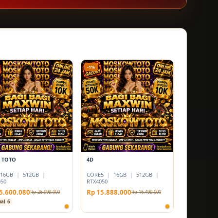
-1%
S TOTO
4D
16GB
|
512GB
|
CORE5
|
16GB
|
512GB
|
050
RTX4050
5.600.080
Rp 15.888.000
Rp 26.999.000
Rp 16.499.000
ual 6