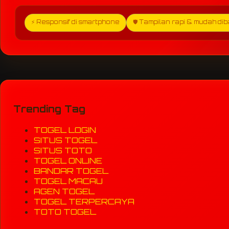
⚡ Responsif di smartphone
🛡️ Tampilan rapi & mudah di
Trending Tag
TOGEL LOGIN
SITUS TOGEL
SITUS TOTO
TOGEL ONLINE
BANDAR TOGEL
TOGEL MACAU
AGEN TOGEL
TOGEL TERPERCAYA
TOTO TOGEL