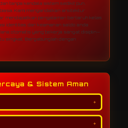
an tanpa kendala sistem sedikit pun.
biasa. Kami mengandalkan arsitektur
gar mendapatkan pengalaman bertaruh kelas
si identitas dan keamanan saldo anda
 dana otomatis yang bekerja sangat disiplin—
ktu singkat. Bergabunglah dengan
ercaya & Sistem Aman
gi, dan performa stabil untuk memberikan